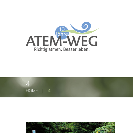
4
HOME
4