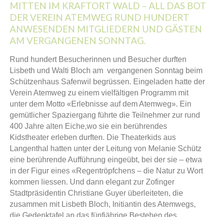
MITTEN IM KRAFTORT WALD – ALL DAS BOT
DER VEREIN ATEMWEG RUND HUNDERT
ANWESENDEN MITGLIEDERN UND GÄSTEN
AM VERGANGENEN SONNTAG.
Rund hundert Besucherinnen und Besucher durften
Lisbeth und Walti Bloch am vergangenen Sonntag beim
Schützenhaus Safenwil begrüssen. Eingeladen hatte der
Verein Atemweg zu einem vielfältigen Programm mit
unter dem Motto «Erlebnisse auf dem Atemweg». Ein
gemütlicher Spaziergang führte die Teilnehmer zur rund
400 Jahre alten Eiche,wo sie ein berührendes
Kidstheater erleben durften. Die Theaterkids aus
Langenthal hatten unter der Leitung von Melanie Schütz
eine berührende Aufführung eingeübt, bei der sie – etwa
in der Figur eines «Regentröpfchens – die Natur zu Wort
kommen liessen. Und dann elegant zur Zofinger
Stadtpräsidentin Christiane Guyer überleiteten, die
zusammen mit Lisbeth Bloch, Initiantin des Atemwegs,
die Gedenktafel an das fünfjährige Bestehen des