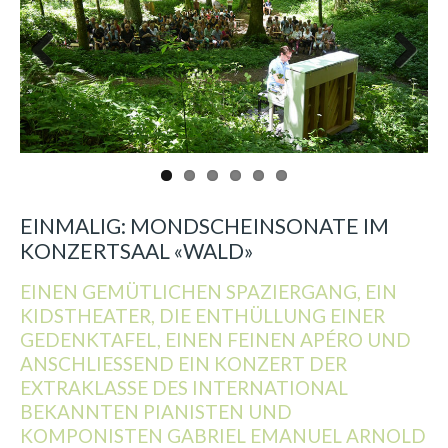
Previous
Next
EINMALIG: MONDSCHEINSONATE IM
KONZERTSAAL «WALD»
EINEN GEMÜTLICHEN SPAZIERGANG, EIN
KIDSTHEATER, DIE ENTHÜLLUNG EINER
GEDENKTAFEL, EINEN FEINEN APÉRO UND
ANSCHLIESSEND EIN KONZERT DER
EXTRAKLASSE DES INTERNATIONAL
BEKANNTEN PIANISTEN UND
KOMPONISTEN GABRIEL EMANUEL ARNOLD