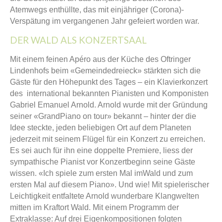
Atemwegs enthüllte, das mit einjähriger (Corona)-
Verspätung im vergangenen Jahr gefeiert worden war.
DER WALD ALS KONZERTSAAL
Mit einem feinen Apéro aus der Küche des Oftringer
Lindenhofs beim «Gemeindedreieck» stärkten sich die
Gäste für den Höhepunkt des Tages – ein Klavierkonzert
des international bekannten Pianisten und Komponisten
Gabriel Emanuel Arnold. Arnold wurde mit der Gründung
seiner «GrandPiano on tour» bekannt – hinter der die
Idee steckte, jeden beliebigen Ort auf dem Planeten
jederzeit mit seinem Flügel für ein Konzert zu erreichen.
Es sei auch für ihn eine doppelte Premiere, liess der
sympathische Pianist vor Konzertbeginn seine Gäste
wissen. «Ich spiele zum ersten Mal imWald und zum
ersten Mal auf diesem Piano». Und wie! Mit spielerischer
Leichtigkeit entfaltete Arnold wunderbare Klangwelten
mitten im Kraftort Wald. Mit einem Programm der
Extraklasse: Auf drei Eigenkompositionen folgten