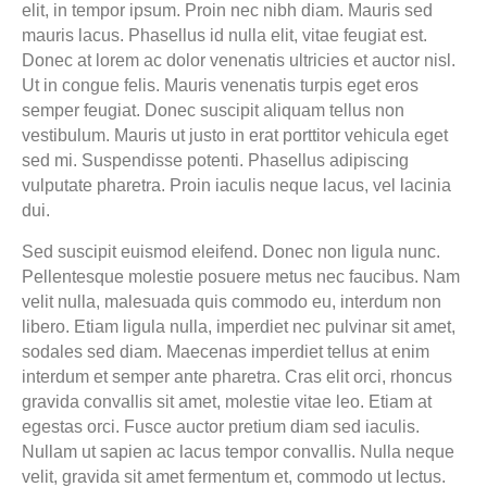
elit, in tempor ipsum. Proin nec nibh diam. Mauris sed
mauris lacus. Phasellus id nulla elit, vitae feugiat est.
Donec at lorem ac dolor venenatis ultricies et auctor nisl.
Ut in congue felis. Mauris venenatis turpis eget eros
semper feugiat. Donec suscipit aliquam tellus non
vestibulum. Mauris ut justo in erat porttitor vehicula eget
sed mi. Suspendisse potenti. Phasellus adipiscing
vulputate pharetra. Proin iaculis neque lacus, vel lacinia
dui.
Sed suscipit euismod eleifend. Donec non ligula nunc.
Pellentesque molestie posuere metus nec faucibus. Nam
velit nulla, malesuada quis commodo eu, interdum non
libero. Etiam ligula nulla, imperdiet nec pulvinar sit amet,
sodales sed diam. Maecenas imperdiet tellus at enim
interdum et semper ante pharetra. Cras elit orci, rhoncus
gravida convallis sit amet, molestie vitae leo. Etiam at
egestas orci. Fusce auctor pretium diam sed iaculis.
Nullam ut sapien ac lacus tempor convallis. Nulla neque
velit, gravida sit amet fermentum et, commodo ut lectus.