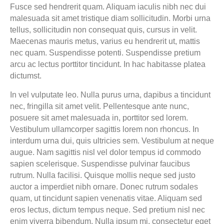
Fusce sed hendrerit quam. Aliquam iaculis nibh nec dui
malesuada sit amet tristique diam sollicitudin. Morbi urna
tellus, sollicitudin non consequat quis, cursus in velit.
Maecenas mauris metus, varius eu hendrerit ut, mattis
nec quam. Suspendisse potenti. Suspendisse pretium
arcu ac lectus porttitor tincidunt. In hac habitasse platea
dictumst.
In vel vulputate leo. Nulla purus urna, dapibus a tincidunt
nec, fringilla sit amet velit. Pellentesque ante nunc,
posuere sit amet malesuada in, porttitor sed lorem.
Vestibulum ullamcorper sagittis lorem non rhoncus. In
interdum urna dui, quis ultricies sem. Vestibulum at neque
augue. Nam sagittis nisl vel dolor tempus id commodo
sapien scelerisque. Suspendisse pulvinar faucibus
rutrum. Nulla facilisi. Quisque mollis neque sed justo
auctor a imperdiet nibh ornare. Donec rutrum sodales
quam, ut tincidunt sapien venenatis vitae. Aliquam sed
eros lectus, dictum tempus neque. Sed pretium nisl nec
enim viverra bibendum. Nulla ipsum mi, consectetur eget