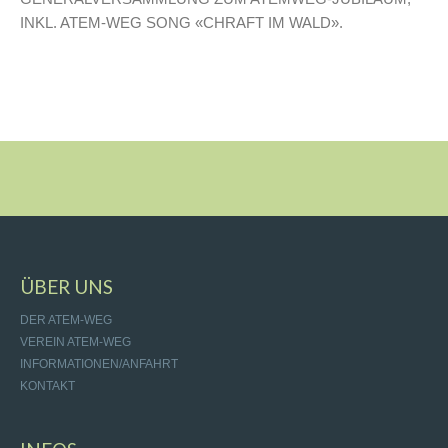
INKL. ATEM-WEG SONG «CHRAFT IM WALD».
ÜBER UNS
DER ATEM-WEG
VEREIN ATEM-WEG
INFORMATIONEN/ANFAHRT
KONTAKT