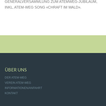
GENERALVERSAMMLUNG ZUM ATEMWEG-JUBILÄUM,
INKL. ATEM-WEG SONG «CHRAFT IM WALD».
ÜBER UNS
DER ATEM-WEG
VEREIN ATEM-WEG
INFORMATIONEN/ANFAHRT
KONTAKT