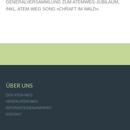
GENERALVERSAMMLUNG ZUM ATEMWEG-JUBILÄUM,
INKL. ATEM-WEG SONG «CHRAFT IM WALD».
ÜBER UNS
DER ATEM-WEG
VEREIN ATEM-WEG
INFORMATIONEN/ANFAHRT
KONTAKT