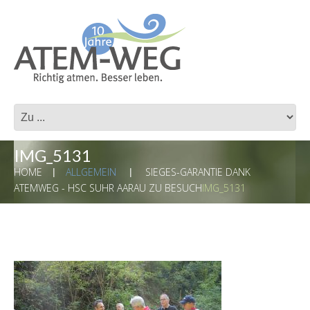
IMG_5131
HOME
ALLGEMEIN
SIEGES-GARANTIE DANK
ATEMWEG - HSC SUHR AARAU ZU BESUCH
IMG_5131