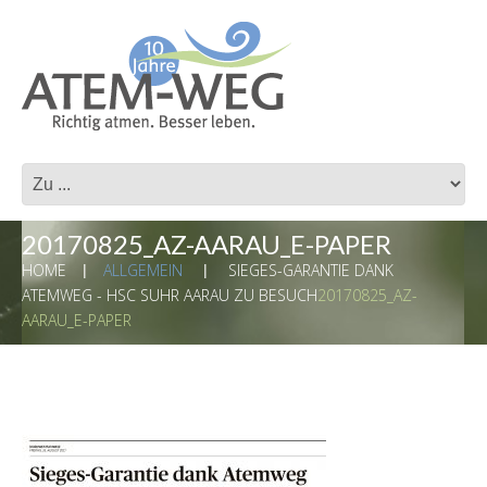
20170825_AZ-AARAU_E-PAPER
HOME
ALLGEMEIN
SIEGES-GARANTIE DANK
ATEMWEG - HSC SUHR AARAU ZU BESUCH
20170825_AZ-
AARAU_E-PAPER