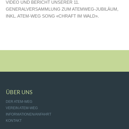
VIDEO UND BERICHT UNSERER 11.
GENERALVERSAMMLUNG ZUM ATEMWEG-JUBILÄUM,
INKL. ATEM-WEG SONG «CHRAFT IM WALD».
ÜBER UNS
DER ATEM-WEG
VEREIN ATEM-WEG
INFORMATIONEN/ANFAHRT
KONTAKT