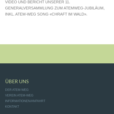
VIDEO UND BERICHT UNSERER 11.
GENERALVERSAMMLUNG ZUM ATEMWEG-JUBILÄUM,
INKL. ATEM-WEG SONG «CHRAFT IM WALD».
ÜBER UNS
DER ATEM-WEG
VEREIN ATEM-WEG
INFORMATIONEN/ANFAHRT
KONTAKT