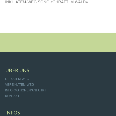
INKL. ATEM-WEG SONG «CHRAFT IM WALD».
ÜBER UNS
DER ATEM-WEG
VEREIN ATEM-WEG
INFORMATIONEN/ANFAHRT
KONTAKT
INFOS