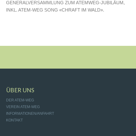
GENERALVERSAMMLUNG ZUM ATEMWEG-JUBILÄUM,
INKL. ATEM-WEG SONG «CHRAFT IM WALD».
ÜBER UNS
DER ATEM-WEG
VEREIN ATEM-WEG
INFORMATIONEN/ANFAHRT
KONTAKT