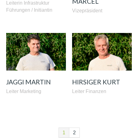
MARCEL
Leiterin Infrastruktur
Führungen / Initiantin
Vizepräsident
JAGGI MARTIN
HIRSIGER KURT
Leiter Marketing
Leiter Finanzen
1
2