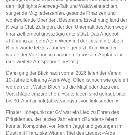
den Highlights Atemweg-Talk und Waldweihnachten,
steigende Mitgliederzahlen, gesunde Finanzen und
wohlwollende Spenden. Besondere Erwähnung fand der
Kiwanis Club Zofingen, der den Unterhalt des Atemwegs
finanziell erneut grosszügig unterstützt. Das Angebot
«Führung auf dem Atem-Weg» mit der Initiantin Lisbeth
Bloch wurde letztes Jahr rege genutzt. Kein Wunder,
wurde der Vorstand in corpore mit grossem Applaus für
eine weitere Amtsperiode bestätigt.
Dann ging der Blick nach vorne: 2026 feiert der Verein
10-Jahre Eröffnung Atem-Weg. Offen ist noch wie gefeiert
werden soll. Walter Bloch lud die Mitglieder dazu ein,
Vorschläge einzureichen. «Gute Ideen sind gefragt, bitte
bis 30. April an info(at)kyeagoqya.cyon.link senden.»
Finaler Höhepunkt der GV war ein Lied zu Ehren des
Präsidenten, der letztes Jahr einen «Runden» feiern
konnte. Komponiert von Martin Jaggi und gesungen im
Duett mit Franziska Wigger. Titel des Liedes: «Ärde