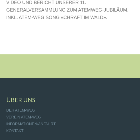
VIDEO UND BERICHT UNSERER 11.
GENERALVERSAMMLUNG ZUM ATEMWEG-JUBILÄUM,
INKL. ATEM-WEG SONG «CHRAFT IM WALD».
ÜBER UNS
DER ATEM-WEG
VEREIN ATEM-WEG
INFORMATIONEN/ANFAHRT
KONTAKT