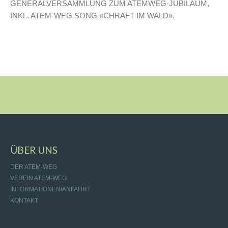
GENERALVERSAMMLUNG ZUM ATEMWEG-JUBILÄUM,
INKL. ATEM-WEG SONG «CHRAFT IM WALD».
ÜBER UNS
DER ATEM-WEG
VEREIN ATEM-WEG
INFORMATIONEN/ANFAHRT
KONTAKT