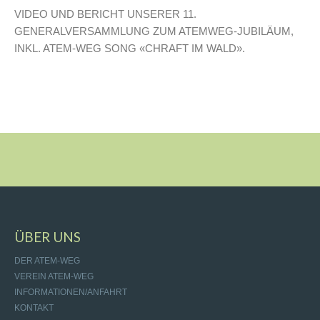
VIDEO UND BERICHT UNSERER 11.
GENERALVERSAMMLUNG ZUM ATEMWEG-JUBILÄUM,
INKL. ATEM-WEG SONG «CHRAFT IM WALD».
ÜBER UNS
DER ATEM-WEG
VEREIN ATEM-WEG
INFORMATIONEN/ANFAHRT
KONTAKT