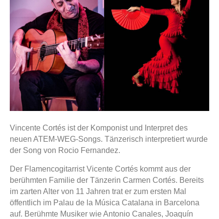
Vincente Cortés ist der Komponist und Interpret des
neuen ATEM-WEG-Songs. Tänzerisch interpretiert wurde
der Song von Rocio Fernandez.
Der Flamencogitarrist Vicente Cortés kommt aus der
berühmten Familie der Tänzerin Carmen Cortés. Bereits
im zarten Alter von 11 Jahren trat er zum ersten Mal
öffentlich im Palau de la Música Catalana in Barcelona
auf. Berühmte Musiker wie Antonio Canales, Joaquín