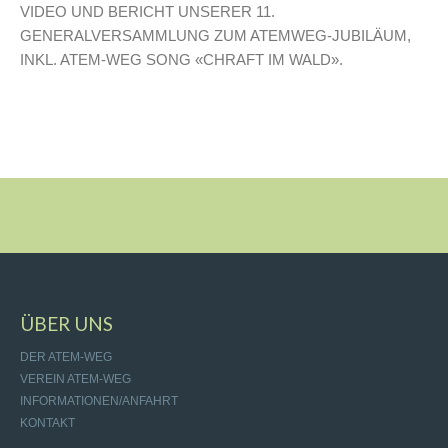
VIDEO UND BERICHT UNSERER 11.
GENERALVERSAMMLUNG ZUM ATEMWEG-JUBILÄUM,
INKL. ATEM-WEG SONG «CHRAFT IM WALD».
ÜBER UNS
DER ATEM-WEG
VEREIN ATEM-WEG
INFORMATIONEN/ANFAHRT
KONTAKT