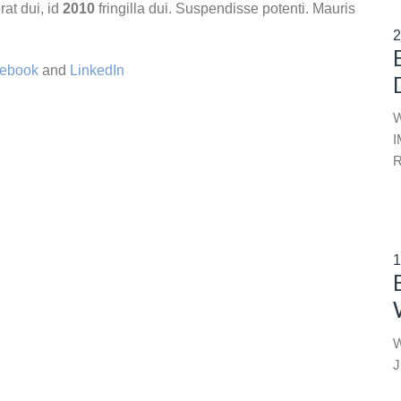
rat dui, id
2010
fringilla dui. Suspendisse potenti. Mauris
2
ebook
and
LinkedIn
W
I
1
W
J