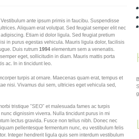
. Vestibulum ante ipsum primis in faucibu. Suspendisse
ltrices. Aliquam erat volutpat. Sed feugiat semper elit nec
adipiscing. Etiam id dolor ligula. Sed feugiat pretium
si in purus egestas vehicula. Mauris ligula dolor, facilisis
 augue. Duis rutrum
1994
elementum sem a venenatis.
emper eget, sollicitudin in diam. Mauris mattis porta
s ac. In in tincidunt leo.
mcorper turpis at ornare. Maecenas quam erat, tempus et
B
ae nisi. Vivamus dui sem, ultricies eget vehicula sed,
S
g
orbi tristique "SEO" et malesuada fames ac turpis
nunc dignissim viverra. Nulla tincidunt purus in mi
tum lectus gravida. Fusce non tellus nibh. Donec nec
Aliquam pellentesque fermentum nunc, eu vestibulum felis
tor. Integer hendrerit ligula quis sem interdum vestibulum