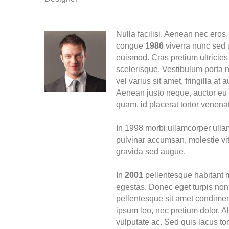
Nulla facilisi. Aenean nec eros
congue
1986
viverra nunc sed u
euismod. Cras pretium ultricies 
scelerisque. Vestibulum porta ni
vel varius sit amet, fringilla at
Aenean justo neque, auctor eu s
quam, id placerat tortor venenati
In 1998 morbi ullamcorper ulla
pulvinar accumsan, molestie vit
gravida sed augue.
In
2001
pellentesque habitant m
egestas. Donec eget turpis non 
pellentesque sit amet condimen
ipsum leo, nec pretium dolor. 
vulputate ac. Sed quis lacus tor