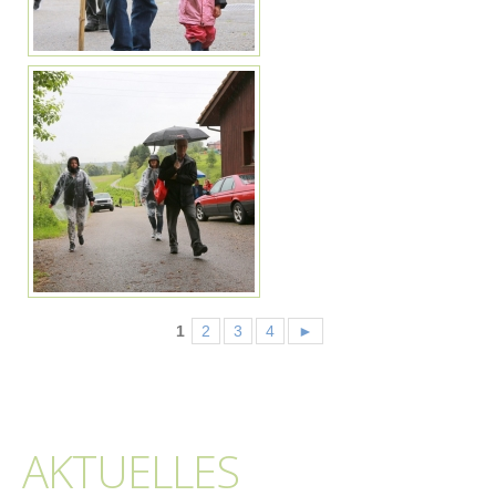
1
2
3
4
►
AKTUELLES